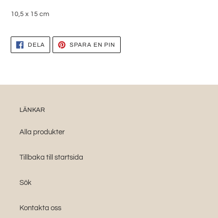
i
10,5 x 15 cm
din
varukorg
DELA
SPARA
DELA
SPARA EN PIN
PÅ
EN
FACEBOOK
PIN
PÅ
PINTEREST
LÄNKAR
Alla produkter
Tillbaka till startsida
Sök
Kontakta oss