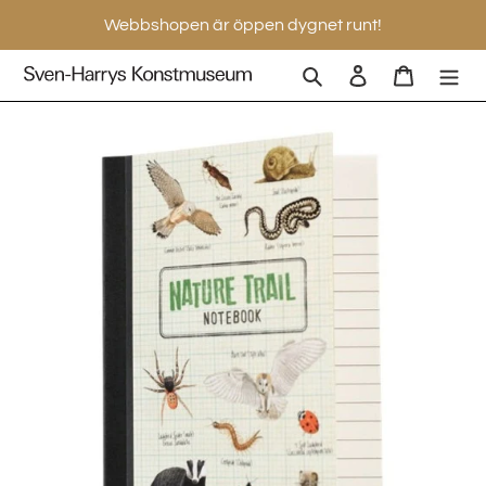
Gå
Webbshopen är öppen dygnet runt!
vidare
till
Sök
Logga in
Varukorg
innehåll