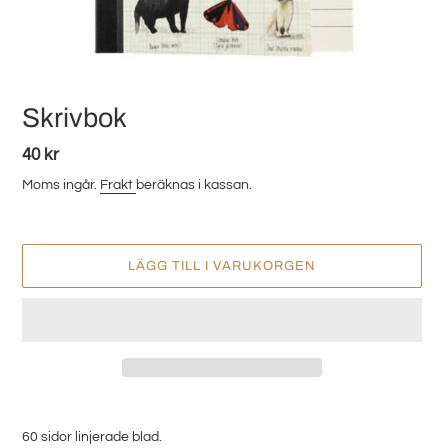
Skrivbok
Ordinarie
40 kr
pris
Moms ingår.
Frakt
beräknas i kassan.
LÄGG TILL I VARUKORGEN
Lägger
till
60 sidor linjerade blad.
produkten